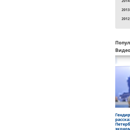
2014
2013
2012
Попу
Виде
Гендир
расска
Петер
эконо