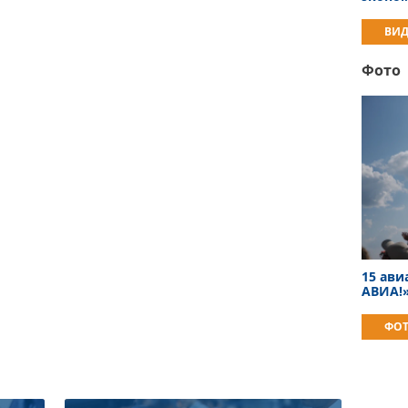
ВИД
Фото
15 ав
АВИА!
ФОТ