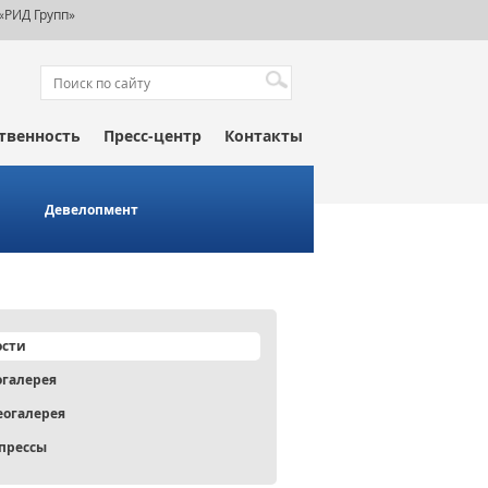
«РИД Групп»
твенность
Пресс-центр
Контакты
Девелопмент
ости
огалерея
еогалерея
прессы