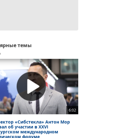
лярные темы
о
6:02
ектор «Сибстекла» Антон Мор
зал об участии в ХХVI
бургском международном
мическом форуме