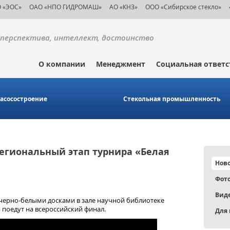
 «ЭОС»
ОАО «НПО ГИДРОМАШ»
АО «КНЗ»
ООО «Сибирское стекло»
перспектива, интеллект, достоинство
О компании
Менеджмент
Социальная ответс
асосостроение
Стекольная промышленность
региональный этап турнира «Белая
Нов
Фот
Вид
черно-белыми досками в зале научной библиотеке
 поедут на всероссийский финал.
Для 